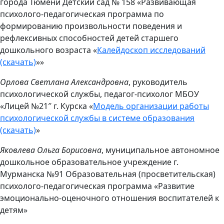
города Тюмени Детский сад № 158 «Развивающая
психолого-педагогическая программа по
формированию произвольности поведения и
рефлексивных способностей детей старшего
дошкольного возраста «
Калейдоскоп исследований
(скачать)
»»
Орлова Светлана Александровна
, руководитель
психологической службы, педагог-психолог МБОУ
«Лицей №21″ г. Курска «
Модель организации работы
психологической службы в системе образования
(скачать)
»
Яковлева Ольга Борисовна
, муниципальное автономное
дошкольное образовательное учреждение г.
Мурманска №91 Образовательная (просветительская)
психолого-педагогическая программа «Развитие
эмоционально-оценочного отношения воспитателей к
детям»