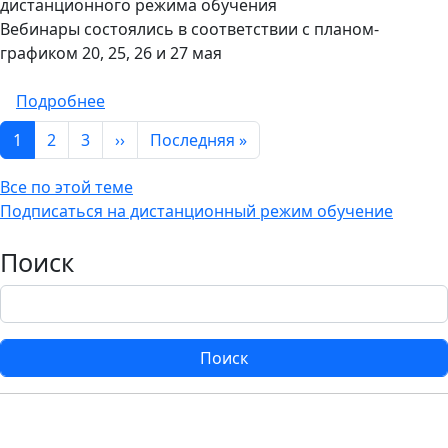
дистанционного режима обучения
Вебинары состоялись в соответствии с планом-
графиком 20, 25, 26 и 27 мая
о Проведен цикл вебинаров для педагогов
Подробнее
Нумерация страниц
Следующая страница
Последняя страница
1
2
3
››
Последняя »
Все по этой теме
Подписаться на дистанционный режим обучение
Поиск
Поиск