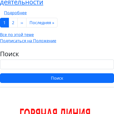
деятельности
о Положение о добровольцах (волонтёрах)
Подробнее
Нумерация страниц
Следующая страница
Последняя страница
1
2
››
Последняя »
Все по этой теме
Подписаться на Положение
Поиск
Поиск