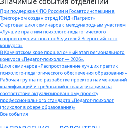
Значимые события отделений
При поддержке ФПО России и Госавтоинспекции в
Трёхгорном создан отряд ЮИД «Патриот»
Стартовал цикл семинаров с международным участием
«Лучшие практики психолого-педагогического
сопровождения: опыт победителей Всероссийского
конкурса»
В Камчатском крае прошел очный этап регионального
конкурса «Педагог-психолог — 2026».
Цикл семинаров «Распространение лучших практик
психолого-педагогического обеспечения образования»
Рабочая группа по разработке проектов наименований
квалификаций и требований к квалификациям на
соответствие актуализированному проекту
профессионального стандарта «Педагог-психолог
(психолог в сфере образования)»
Все события