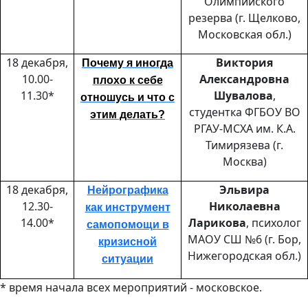
Олимпийского
резерва (г. Щелково,
Московская обл.)
18 декабря,
Виктория
Почему я иногда
10.00-
Александровна
плохо к себе
11.30*
Шувалова
,
отношусь и что с
студентка ФГБОУ ВО
этим делать?
РГАУ-МСХА им. К.А.
Тимирязева (г.
Москва)
18 декабря
,
Эльвира
Нейрографика
12.30-
Николаевна
как инструмент
14.00*
Ларикова
, психолог
самопомощи в
МАОУ СШ №6 (г. Бор,
кризисной
Нижегородская обл.)
ситуации
* время начала всех мероприятий - московское.