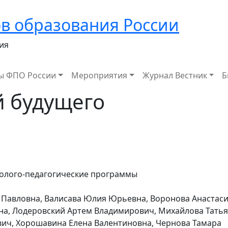
в образования России
ия
ы ФПО России
Мероприятия
Журнал Вестник
Б
 будущего
холого-педагогические программы
а Павловна, Валисава Юлия Юрьевна, Воронова Анастас
на, Лодеровский Артем Владимирович, Михайлова Тать
вич, Хорошавина Елена Валентиновна, Чернова Тамара