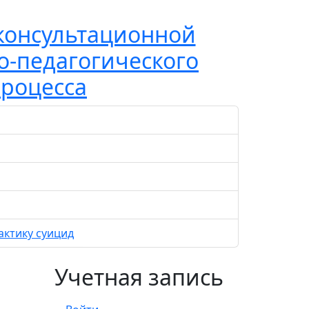
консультационной
о-педагогического
процесса
актику суицид
Учетная запись