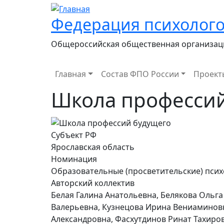
Федерация психолого
Общероссийская общественная организац
Main navigation
Главная
Состав ФПО России
Проект
Школа профессий
Субъект РФ
Ярославская область
Номинация
Образовательные (просветительские) пси
Авторский коллектив
Белая Галина Анатольевна, Белякова Ольг
Валерьевна, Кузнецова Ирина Вениаминов
Александровна, Фасхутдинов Ринат Тахиро