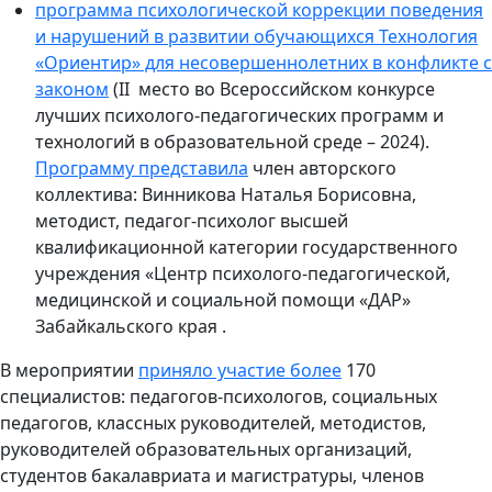
программа психологической коррекции поведения
и нарушений в развитии обучающихся Технология
«Ориентир» для несовершеннолетних в конфликте с
законом
(
II
место во Всероссийском конкурсе
лучших психолого-педагогических программ и
технологий в образовательной среде – 2024).
Программу представила
член авторского
коллектива: Винникова Наталья Борисовна,
методист, педагог-психолог высшей
квалификационной категории государственного
учреждения «Центр психолого-педагогической,
медицинской и социальной помощи «ДАР»
Забайкальского края .
В мероприятии
приняло участие
более
170
специалистов: педагогов-психологов, социальных
педагогов, классных руководителей, методистов,
руководителей образовательных организаций,
студентов бакалавриата и магистратуры, членов