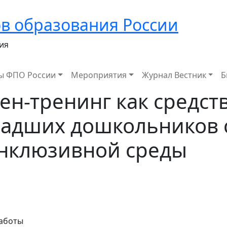
в образования России
ия
ы ФПО России
Мероприятия
Журнал Вестник
Б
ен-тренинг как средст
адших дошкольников 
инклюзивной среды
аботы