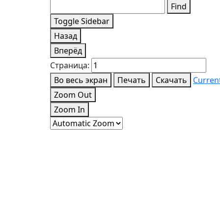
Find
Toggle Sidebar
Назад
Вперёд
Страница:
Во весь экран
Печать
Скачать
Curren
Zoom Out
Zoom In