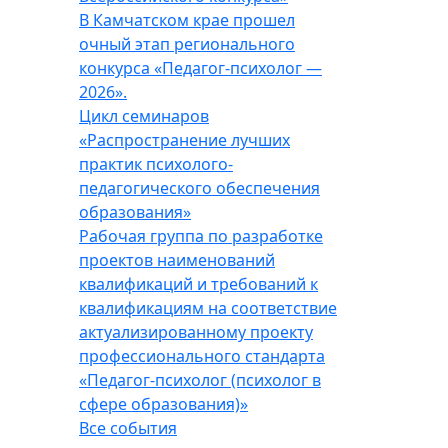
В Камчатском крае прошел
очный этап регионального
конкурса «Педагог-психолог —
2026».
Цикл семинаров
«Распространение лучших
практик психолого-
педагогического обеспечения
образования»
Рабочая группа по разработке
проектов наименований
квалификаций и требований к
квалификациям на соответствие
актуализированному проекту
профессионального стандарта
«Педагог-психолог (психолог в
сфере образования)»
Все события