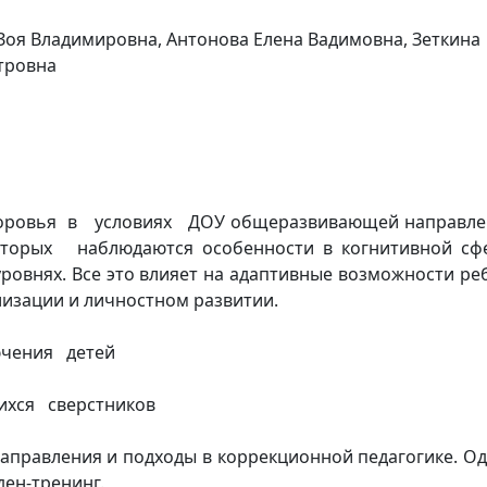
Зоя Владимировна, Антонова Елена Вадимовна, Зеткина
тровна
доровья в условиях ДОУ общеразвивающей направле
ых наблюдаются особенности в когнитивной сфе
овнях. Все это влияет на адаптивные возможности ре
лизации и личностном развитии.
чения детей
хся сверстников
аправления и подходы в коррекционной педагогике. О
ден-тренинг.