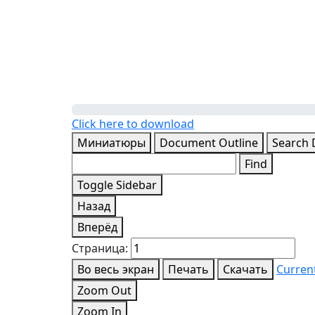
Click here to download
Миниатюры
Document Outline
Search
Find
Toggle Sidebar
Назад
Вперёд
Страница:
Во весь экран
Печать
Скачать
Curren
Zoom Out
Zoom In