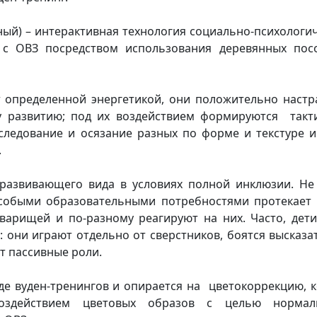
нный) – интерактивная технология социально-психологи
 с ОВЗ посредством использования деревянных пос
 определенной энергетикой, они положительно настр
у развитию; под их воздействием формируются такт
сследование и осязание разных по форме и текстуре 
.
азвивающего вида в условиях полной инклюзии. Не 
собыми образовательными потребностями протекает г
варищей и по-разному реагируют на них. Часто, дет
 они играют отдельно от сверстников, боятся высказа
т пассивные роли.
де вуден-тренингов и опирается на цветокоррекцию, 
здействием цветовых образов с целью нормал