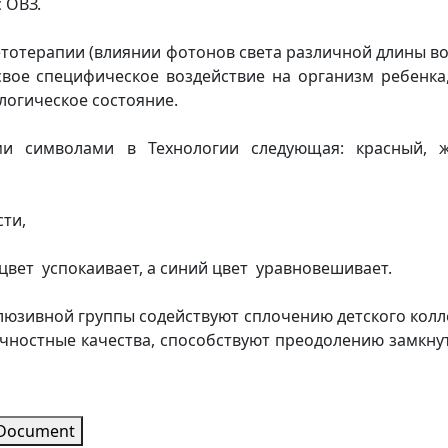
с ОВЗ.
тотерапии (влиянии фотонов света различной длины в
вое специфическое воздействие на организм ребенка
логическое состояние.
ми символами в Технологии следующая: красный, ж
сти,
цвет успокаивает, а синий цвет уравновешивает.
клюзивной группы содействуют сплочению детского колл
чностные качества, способствуют преодолению замкну
 Document