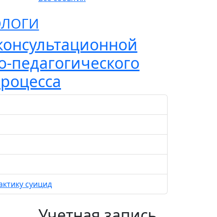
ОЛОГИ
консультационной
о-педагогического
процесса
актику суицид
Учетная запись