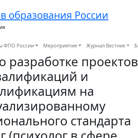
в образования России
ия
ы ФПО России
Мероприятия
Журнал Вестник
Б
о разработке проектов
валификаций и
алификациям на
туализированному
ионального стандарта
г (психолог в сфере