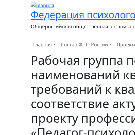
Федерация психолого
Общероссийская общественная организац
Main navigation
Главная
Состав ФПО России
Проект
Рабочая группа п
наименований к
требований к кв
соответствие ак
проекту професс
«Педагог-психоло