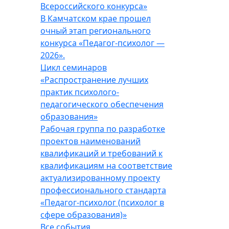
Всероссийского конкурса»
В Камчатском крае прошел
очный этап регионального
конкурса «Педагог-психолог —
2026».
Цикл семинаров
«Распространение лучших
практик психолого-
педагогического обеспечения
образования»
Рабочая группа по разработке
проектов наименований
квалификаций и требований к
квалификациям на соответствие
актуализированному проекту
профессионального стандарта
«Педагог-психолог (психолог в
сфере образования)»
Все события