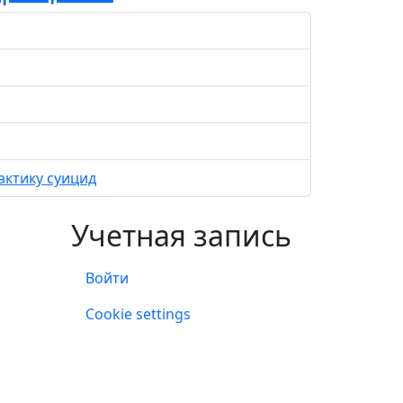
актику суицид
Учетная запись
Войти
Учетная запись
Cookie settings