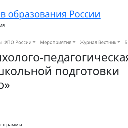
в образования России
ия
ы ФПО России
Мероприятия
Журнал Вестник
Б
холого-педагогическа
школьной подготовки
о»
программы