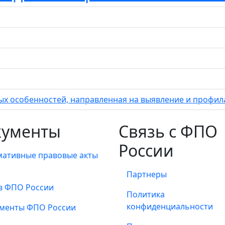
х особенностей, направленная на выявление и профил
кументы
Связь с ФПО
России
ативные правовые акты
Партнеры
в ФПО России
Политика
конфиденциальности
менты ФПО России