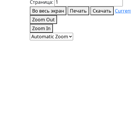
Страница:
Во весь экран
Печать
Скачать
Curren
Zoom Out
Zoom In