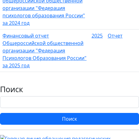
общероссийской общественной
организации "Федерация
психологов образования России"
за 2024 год
Финансовый отчет
2025
Отчет
Общероссийской общественной
организации "Федерация
Психологов Образования России"
за 2025 год
Поиск
Поиск